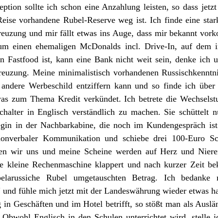
ption sollte ich schon eine Anzahlung leisten, so dass jetzt
Reise vorhandene Rubel-Reserve weg ist. Ich finde eine stark
kreuzung und mir fällt etwas ins Auge, dass mir bekannt vork
um einen ehemaligen McDonalds incl. Drive-In, auf dem in
 Fastfood ist, kann eine Bank nicht weit sein, denke ich u
euzung. Meine minimalistisch vorhandenen Russischkenntnis
 andere Werbeschild entziffern kann und so finde ich über 
as zum Thema Kredit verkündet. Ich betrete die Wechselstu
alter in Englisch verständlich zu machen. Sie schüttelt n
egin in der Nachbarkabine, die noch im Kundengespräch ist. 
nonverbaler Kommunikation und schiebe drei 100-Euro Sc
ehen wir uns und meine Scheine werden auf Herz und Nieren
ie kleine Rechenmaschine klappert und nach kurzer Zeit b
larussiche Rubel umgetauschten Betrag. Ich bedanke 
" und fühle mich jetzt mit der Landeswährung wieder etwas ha
in Geschäften und im Hotel betrifft, so stößt man als Auslän
Obwohl Englisch in den Schulen unterrichtet wird, stelle ich