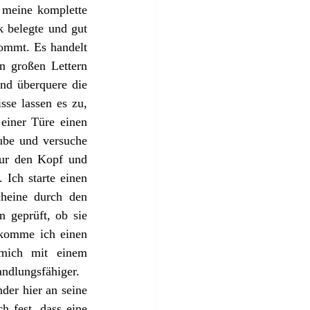
 meine komplette 
 belegte und gut 
ommt. Es handelt 
 großen Lettern  
nd überquere die 
se lassen es zu, 
einer Türe einen 
be und versuche 
ur den Kopf und 
Ich starte einen 
heine durch den 
 geprüft, ob sie 
ekomme ich einen 
mich mit einem 
ndlungsfähiger. 
der hier an seine 
 fest, dass eine 